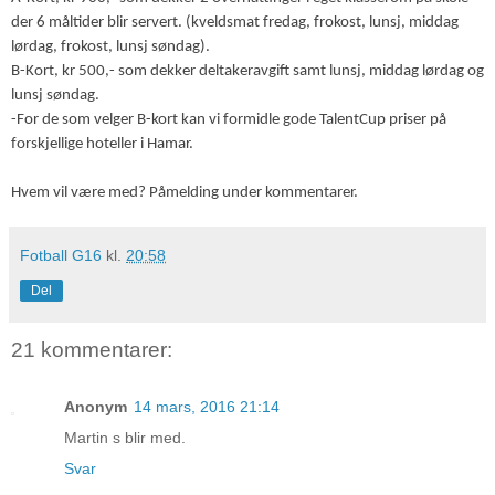
der 6 måltider blir servert. (kveldsmat fredag, frokost, lunsj, middag
lørdag, frokost, lunsj søndag).
B-Kort, kr 500,- som dekker deltakeravgift samt lunsj, middag lørdag og
lunsj søndag.
-For de som velger B-kort kan vi formidle gode TalentCup priser på
forskjellige hoteller i Hamar.
Hvem vil være med? Påmelding under kommentarer.
Fotball G16
kl.
20:58
Del
21 kommentarer:
Anonym
14 mars, 2016 21:14
Martin s blir med.
Svar