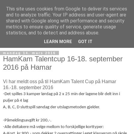
This site uses cookies from Google to deliver its services
and to analyze traffic. Your IP address and user-agent are
shared with Google along with performance and security
metrics to ensure quality of service, generate usage
statistics, and to detect and address abuse.
▼
LEARN MORE
GOT IT
mandag 14. mars 2016
HamKam Talentcup 16-18. september
2016 på Hamar
Vi har meldt oss på til HamKam Talent Cup på Hamar
16.-18. september 2016
-Det spilles 3 kamper lørdag på 2 x 25 min der lagene blir delt inn i
puljer på 4 lag
A, B, C, D sluttspill søndag der utslagsmetoden gjelder.
-Påmeldingsavgift kr 200,-.
-Alle deltakere må velge mellom to forskjellige korttyper:
A-Kort, kr 900,- som dekker 2 overnattinger i eget klasserom på skole